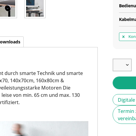
Bedien
Kabelm
Konf
ownloads
cht durch smarte Technik und smarte
120x70, 140x70cm, 160x80cm &
eileistungsstarke Motoren Die
nd leise von min. 65 cm und max. 130
Digital
ifiziert.
Termin 
verein