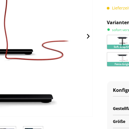
Lieferzei
Variante
sofort ver
Soft Graphi
Fenix Grigi
Konfig
Gestellf
Größe