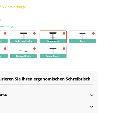
t 6 - 7 Werktage
n
sandfertig
te
Eiche Multiplex
Fenix Nero
Tiny
o
Design White
Fenix Bianco
urieren Sie Ihren ergonomischen Schreibtisch
arbe