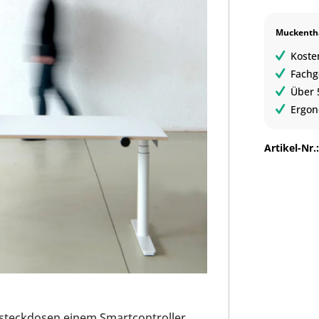
Muckentha
Koste
Fachg
Über 
Ergon
Artikel-Nr.
emsteckdosen einem Smartcontroller