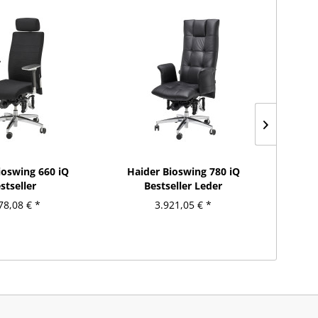
ioswing 660 iQ
Haider Bioswing 780 iQ
Hai
stseller
Bestseller Leder
78,08 € *
3.921,05 € *