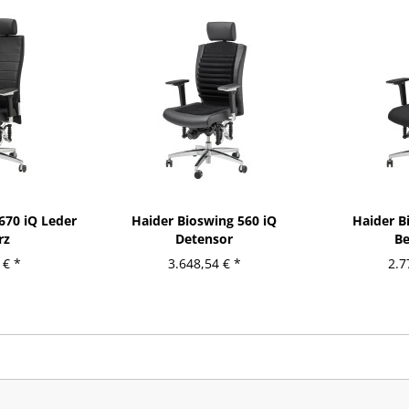
670 iQ Leder
Haider Bioswing 560 iQ
Haider B
rz
Detensor
Be
 € *
3.648,54 € *
2.7