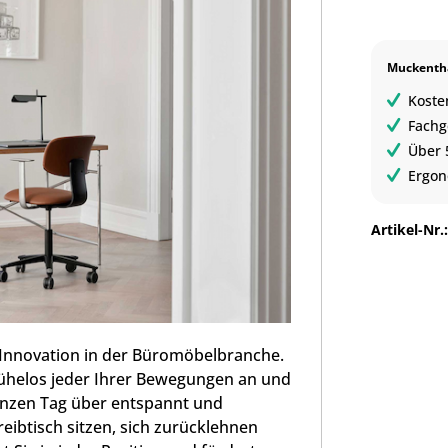
Muckentha
Koste
Fachg
Über 
Ergon
Artikel-Nr.
d Innovation in der Büromöbelbranche.
mühelos jeder Ihrer Bewegungen an und
anzen Tag über entspannt und
eibtisch sitzen, sich zurücklehnen