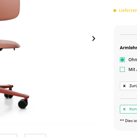
Lieferzei
Armleh
Ohn
Mit 
Zur
Konf
** Dies is