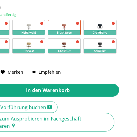
n
sandfertig
Nebelweiß
Blush Rose
Crowberry
Harvest
Chestnut
Schwarz
Merken
Empfehlen
In den
Warenkorb
e Vorführung buchen
zum Ausprobieren im Fachgeschäft
baren