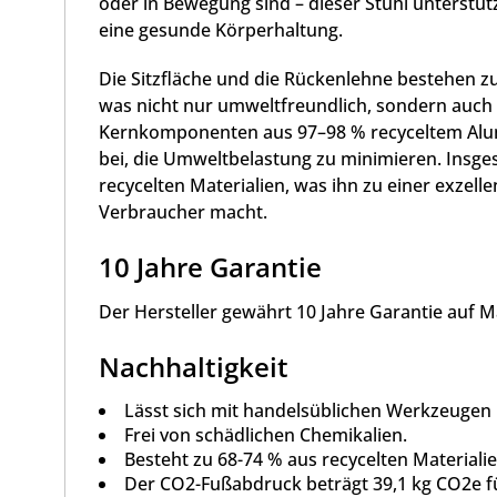
oder in Bewegung sind – dieser Stuhl unterstütz
eine gesunde Körperhaltung.
Die Sitzfläche und die Rückenlehne bestehen zu
was nicht nur umweltfreundlich, sondern auch ä
Kernkomponenten aus 97–98 % recyceltem Alum
bei, die Umweltbelastung zu minimieren. Insge
recycelten Materialien, was ihn zu einer exzel
Verbraucher macht.
10 Jahre Garantie
Der Hersteller gewährt 10 Jahre Garantie auf Ma
Nachhaltigkeit
Lässt sich mit handelsüblichen Werkzeugen 
Frei von schädlichen Chemikalien.
Besteht zu 68-74 % aus recycelten Materialie
Der CO2-Fußabdruck beträgt 39,1 kg CO2e f