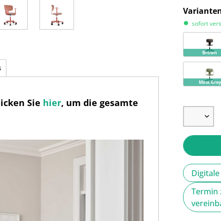
Variante
sofort ver
Brown
s
Moss Grey
licken Sie
hier
, um die gesamte
Digital
Termin 
verein