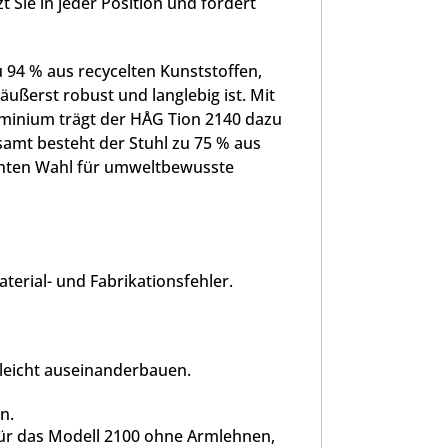
t Sie in jeder Position und fördert
 94 % aus recycelten Kunststoffen,
ußerst robust und langlebig ist. Mit
inium trägt der HÅG Tion 2140 dazu
samt besteht der Stuhl zu 75 % aus
lenten Wahl für umweltbewusste
terial- und Fabrikationsfehler.
leicht auseinanderbauen.
n.
ür das Modell 2100 ohne Armlehnen,