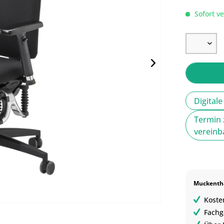
Sofort ve
Digital
Termin 
verein
Muckentha
Koste
Fachg