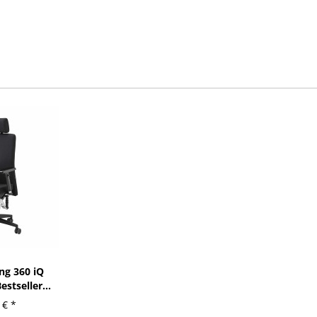
ng 360 iQ
stseller...
 € *