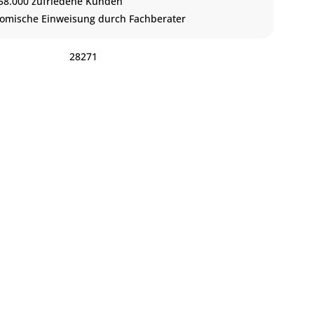
58.000 zufriedene Kunden
omische Einweisung durch Fachberater
:
28271