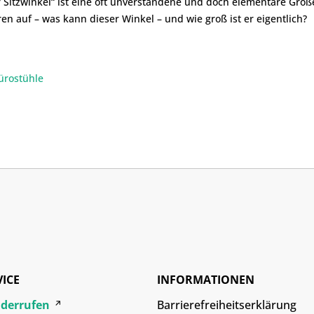
r Sitzwinkel“ ist eine oft unverstandene und doch elementare Größ
en auf – was kann dieser Winkel – und wie groß ist er eigentlich?
ürostühle
VICE
INFORMATIONEN
iderrufen
Barrierefreiheitserklärung