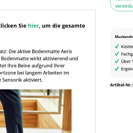
verein
klicken Sie
hier
, um die gesamte
Muckentha
Koste
atz: Die aktive Bodenmatte Aeris
Fachg
 Bodenmatte wirkt aktivierend und
Über 
stet Ihre Beine aufgrund Ihrer
Ergon
ortzone bei langem Arbeiten im
 Sensorik aktiviert.
Artikel-Nr.