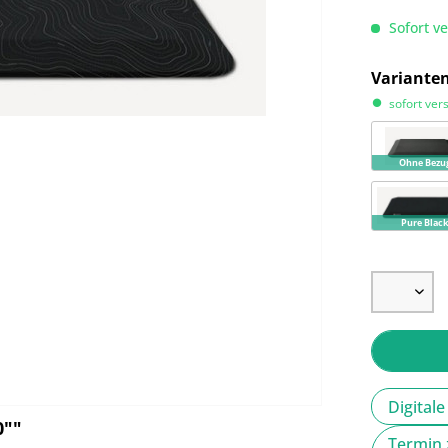
Sofort ve
Variante
sofort ver
Ohne Bezu
Pure Blac
Digital
0""
Termin 