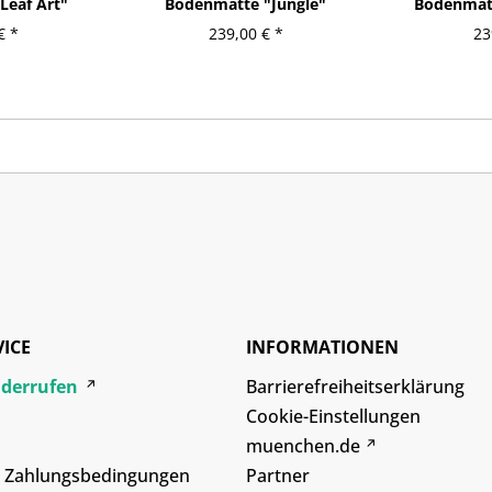
Leaf Art"
Bodenmatte "Jungle"
Bodenmatt
€ *
239,00 € *
23
VICE
INFORMATIONEN
iderrufen
Barrierefreiheitserklärung
Cookie-Einstellungen
muenchen.de
d Zahlungsbedingungen
Partner