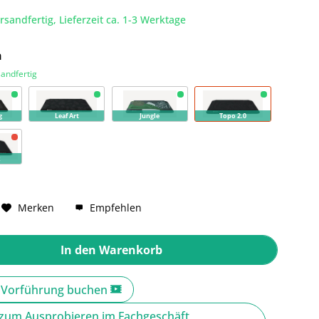
rsandfertig, Lieferzeit ca. 1-3 Werktage
n
sandfertig
g
Leaf Art
Jungle
Topo 2.0
k
Merken
Empfehlen
In den
Warenkorb
e Vorführung buchen
zum Ausprobieren im Fachgeschäft