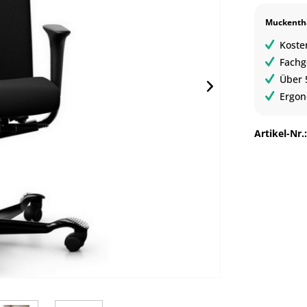
Muckentha
Koste
Fachg
Über 
Ergon
Artikel-Nr.