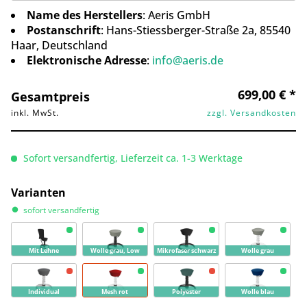
Name des Herstellers
: Aeris GmbH
Postanschrift
: Hans-Stiessberger-Straße 2a, 85540
Haar, Deutschland
Elektronische Adresse
:
info@aeris.de
699,00 € *
Gesamtpreis
inkl. MwSt.
zzgl. Versandkosten
Sofort versandfertig, Lieferzeit ca. 1-3 Werktage
Varianten
sofort versandfertig
Mit Lehne
Wolle grau, Low
Mikrofaser schwarz
Wolle grau
Individual
Mesh rot
Polyester
Wolle blau