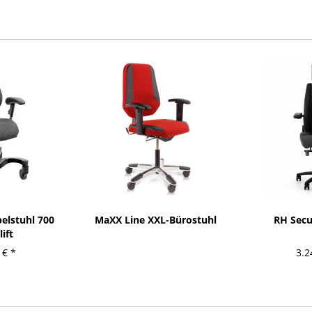
pelstuhl 700
MaXX Line XXL-Bürostuhl
RH Secu
ift
 € *
3.2