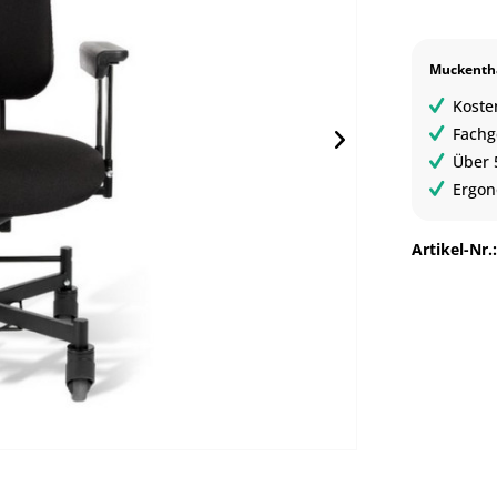
Muckentha
Koste
Fachg
Über 
Ergon
Artikel-Nr.