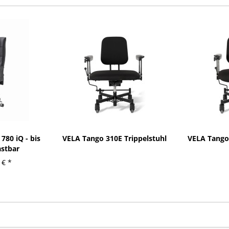
780 iQ - bis
VELA Tango 310E Trippelstuhl
VELA Tango 
astbar
 € *