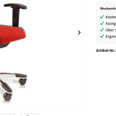
Muckentha
Koste
Fachg
Über 
Ergon
Artikel-Nr.