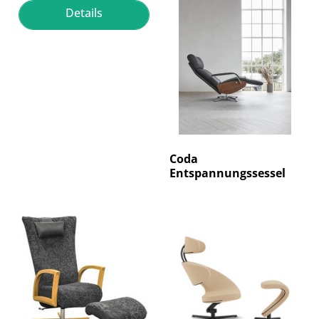
Details
Coda
Entspannungssessel