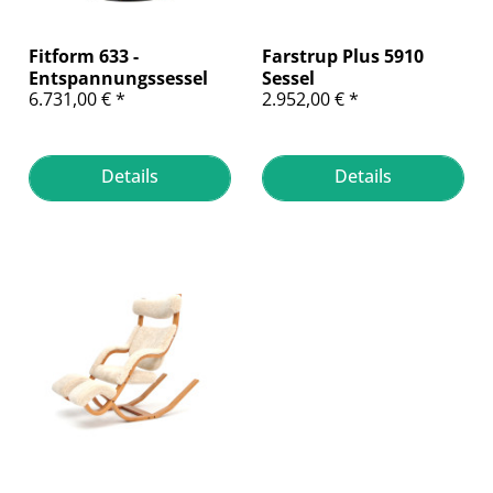
Fitform 633 -
Farstrup Plus 5910
Entspannungssessel
Sessel
6.731,00 € *
2.952,00 € *
mit Aufstehhilfe
Details
Details