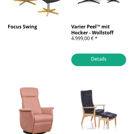
Focus Swing
Varier Peel™ mit
Hocker - Wollstoff
4.999,00 € *
HALLINGDAL...
Details