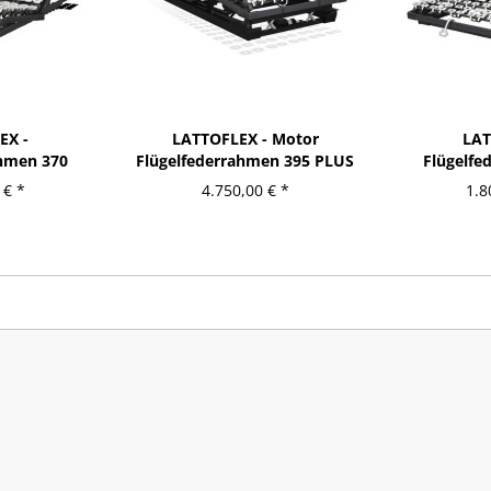
EX -
LATTOFLEX - Motor
LAT
ahmen 370
Flügelfederrahmen 395 PLUS
Flügelfe
...
ma
 € *
4.750,00 € *
1.8