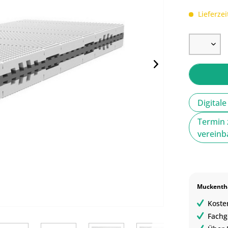
Lieferzei
Digital
Termin 
verein
Muckentha
Koste
Fachg