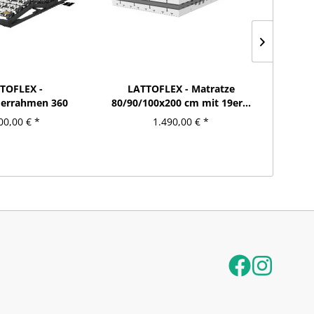
TOFLEX -
LATTOFLEX - Matratze
L
derrahmen 360
80/90/100x200 cm mit 19er...
Flü
nuell...
00,00 € *
1.490,00 € *