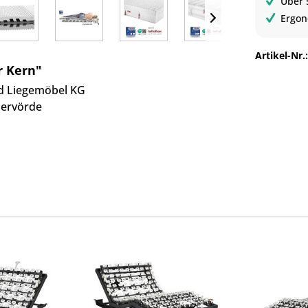
Über 
Ergon
Artikel-Nr.
r Kern"
d Liegemöbel KG
ervörde