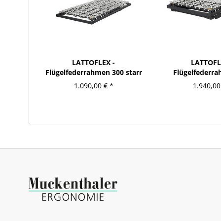
LATTOFLEX -
LATTOFL
Flügelfederrahmen 300 starr
Flügelfederr
manuell
1.090,00 € *
1.940,00