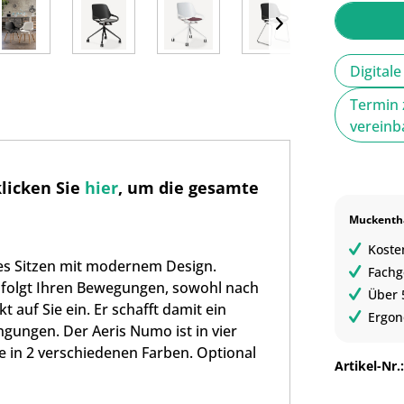
Digital
Termin 
verein
klicken Sie
hier
, um die gesamte
Muckentha
Koste
ves Sitzen mit modernem Design.
Fachg
 folgt Ihren Bewegungen, sowohl nach
Über 
t auf Sie ein. Er schafft damit ein
Ergon
ngungen. Der Aeris Numo ist in vier
ie in 2 verschiedenen Farben. Optional
Artikel-Nr.