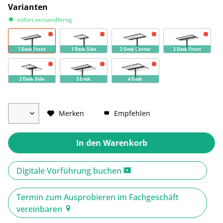
Varianten
sofort versandfertig
1 Desk Front
1 Desk Side
2 Desk Corner
2 Desk Front
2 Desk Side
3 Desk
4 Desk
Merken
Empfehlen
In den
Warenkorb
Digitale Vorführung buchen
Termin zum Ausprobieren im Fachgeschäft
vereinbaren