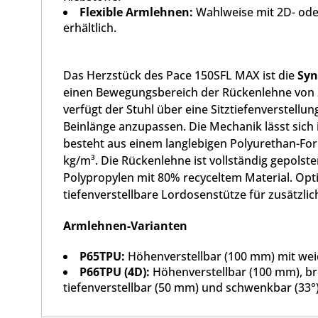
Flexible Armlehnen:
Wahlweise mit 2D- ode
erhältlich.
Das Herzstück des Pace 150SFL MAX ist die
Syn
einen Bewegungsbereich der Rückenlehne von 23
verfügt der Stuhl über eine Sitztiefenverstellu
Beinlänge anzupassen. Die Mechanik lässt sich i
besteht aus einem langlebigen Polyurethan-Fo
kg/m³. Die Rückenlehne ist vollständig gepols
Polypropylen mit 80% recyceltem Material. Opt
tiefenverstellbare Lordosenstütze für zusätzli
Armlehnen-Varianten
P65TPU:
Höhenverstellbar (100 mm) mit wei
P66TPU (4D):
Höhenverstellbar (100 mm), bre
tiefenverstellbar (50 mm) und schwenkbar (33°)