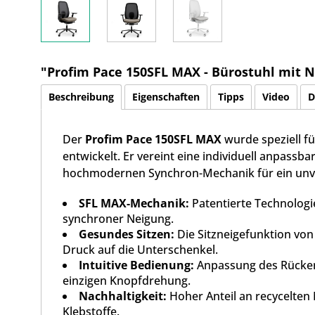
"Profim Pace 150SFL MAX - Bürostuhl mit 
Beschreibung
Eigenschaften
Tipps
Video
D
Der
Profim Pace 150SFL MAX
wurde
speziell 
entwickelt. Er vereint eine individuell anpassb
hochmodernen Synchron-Mechanik für ein unverg
SFL MAX-Mechanik:
Patentierte Technologie
synchroner Neigung.
Gesundes Sitzen:
Die Sitzneigefunktion von 
Druck auf die Unterschenkel.
Intuitive Bedienung:
Anpassung des Rücken
einzigen Knopfdrehung.
Nachhaltigkeit:
Hoher Anteil an recycelten
Klebstoffe.