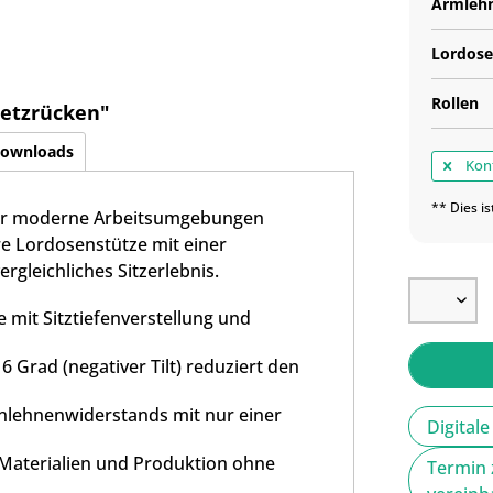
Armleh
Lordose
Rollen
Netzrücken"
ownloads
Konf
** Dies is
für moderne Arbeitsumgebungen
are Lordosenstütze mit einer
leichliches Sitzerlebnis.
 mit Sitztiefenverstellung und
6 Grad (negativer Tilt) reduziert den
lehnenwiderstands mit nur einer
Digital
 Materialien und Produktion ohne
Termin 