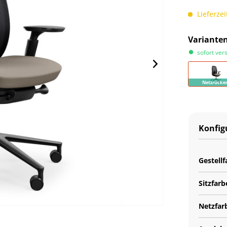
Lieferzei
Variante
sofort ver
Netzrücke
Konfig
Gestellf
Sitzfarb
Netzfar