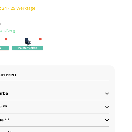
t 24 - 25 Werktage
n
sandfertig
n
Polsterrücken
urieren
arbe
e **
be **