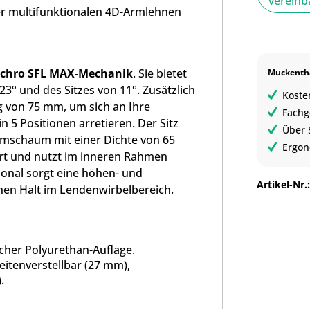
verein
r multifunktionalen 4D-Armlehnen
chro SFL MAX-Mechanik
. Sie bietet
Muckentha
° und des Sitzes von 11°. Zusätzlich
Koste
ng von 75 mm, um sich an Ihre
Fachg
n 5 Positionen arretieren. Der Sitz
Über 
rmschaum mit einer Dichte von 65
Ergon
tert und nutzt im inneren Rahmen
ional sorgt eine höhen- und
Artikel-Nr.
chen Halt im Lendenwirbelbereich.
cher Polyurethan-Auflage.
itenverstellbar (27 mm),
.