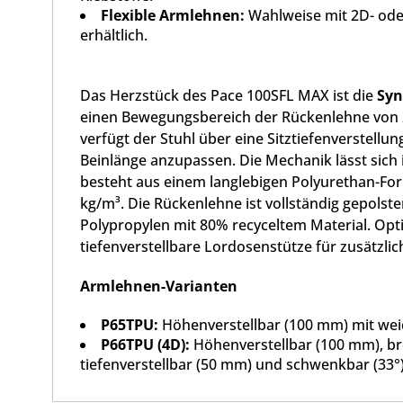
Flexible Armlehnen:
Wahlweise mit 2D- ode
erhältlich.
Das Herzstück des Pace 100SFL MAX ist die
Syn
einen Bewegungsbereich der Rückenlehne von 23
verfügt der Stuhl über eine Sitztiefenverstellu
Beinlänge anzupassen. Die Mechanik lässt sich i
besteht aus einem langlebigen Polyurethan-Fo
kg/m³. Die Rückenlehne ist vollständig gepols
Polypropylen mit 80% recyceltem Material. Opt
tiefenverstellbare Lordosenstütze für zusätzli
Armlehnen-Varianten
P65TPU:
Höhenverstellbar (100 mm) mit wei
P66TPU (4D):
Höhenverstellbar (100 mm), bre
tiefenverstellbar (50 mm) und schwenkbar (33°)