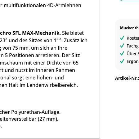
r multifunktionalen 4D-Armlehnen
Muckentha
chro SFL MAX-Mechanik
. Sie bietet
Koste
° und des Sitzes von 11°. Zusätzlich
Fachg
ng von 75 mm, um sich an Ihre
Über 
n 5 Positionen arretieren. Der Sitz
Ergon
rmschaum mit einer Dichte von 65
tert und nutzt im inneren Rahmen
ional sorgt eine höhen- und
Artikel-Nr.
chen Halt im Lendenwirbelbereich.
cher Polyurethan-Auflage.
itenverstellbar (27 mm),
.